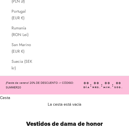
(PLN zł)
Portugal
(EUR €)
Rumanía
(RON Lei)
San Marino
(EUR €)
Suecia (SEK
kr)
00
00
00
00
¡Fiesta de verano! 20% DE DESCUENTO -> CÓDIGO:
:
:
:
DÍA
HRS.
MIN.
SEG.
SUMMER20
Cesta
La cesta está vacía
Vestidos de dama de honor