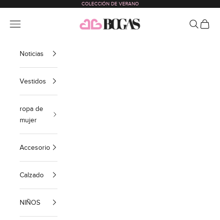
COLECCIÓN DE VERANO
Ir al contenido
bogas com international
Menú
Buscar
Cesta
Noticias
Vestidos
ropa de
mujer
Accesorio
Calzado
NIÑOS