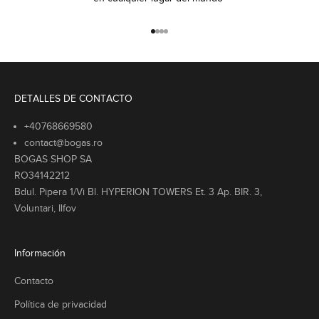
Ir al artículo 1
Ir al artículo 2
Ir al artículo 3
Ir al artículo 4
DETALLES DE CONTACTO
+40768669580
contact@bogas.ro
BOGAS SHOP SA
RO34142212
Bdul. Pipera 1/Vi Bl. HYPERION TOWERS Et. 3 Ap. BIR. 3,
Voluntari, Ilfov
Información
Contacto
Política de privacidad