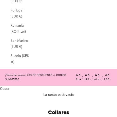
(PLN zł)
Portugal
(EUR €)
Rumanía
(RON Lei)
San Marino
(EUR €)
Suecia (SEK
kr)
00
00
00
00
¡Fiesta de verano! 20% DE DESCUENTO -> CÓDIGO:
:
:
:
DÍA
HRS.
MIN.
SEG.
SUMMER20
Cesta
La cesta está vacía
Collares