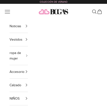
COLECCIÓN DE VERANO
Ir al contenido
bogas com international
Menú
Buscar
Cesta
Noticias
Vestidos
ropa de
mujer
Accesorio
Calzado
NIÑOS