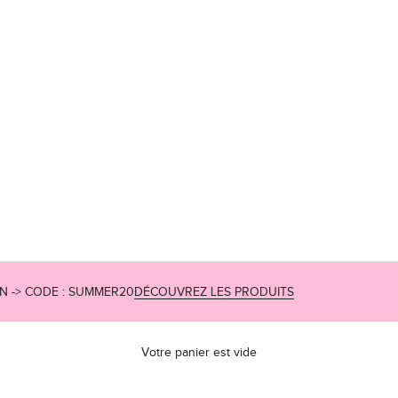
ON -> CODE : SUMMER20
DÉCOUVREZ LES PRODUITS
Votre panier est vide