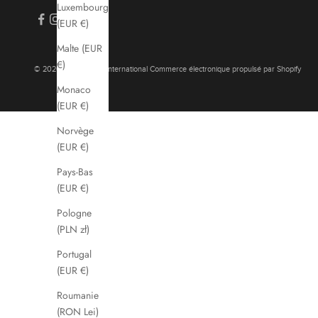
Luxembourg
(EUR €)
Malte (EUR
€)
© 2026 - bogas com international Commerce électronique propulsé par Shopify
Monaco
(EUR €)
Norvège
(EUR €)
Pays-Bas
(EUR €)
Pologne
(PLN zł)
Portugal
(EUR €)
Roumanie
(RON Lei)