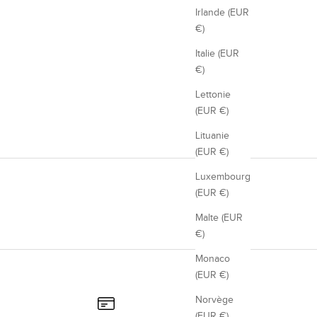
Irlande (EUR
€)
Italie (EUR
€)
Lettonie
(EUR €)
Lituanie
(EUR €)
Luxembourg
(EUR €)
Malte (EUR
€)
Monaco
(EUR €)
Norvège
(EUR €)