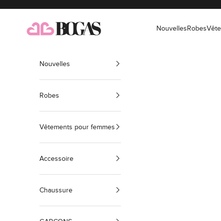
Passer au contenu
bogas com international
Nouvelles
Robes
Vêt
Nouvelles
Robes
Vêtements pour femmes
Accessoire
Chaussure