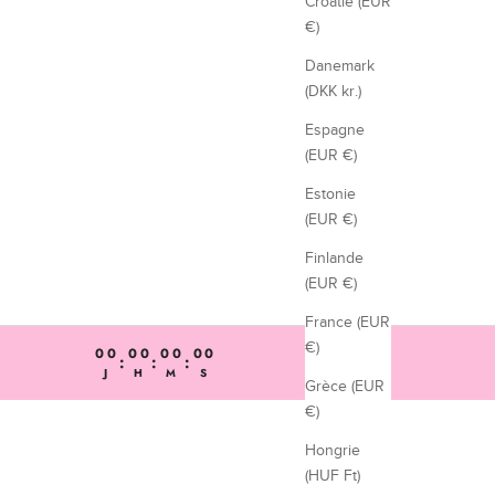
Croatie (EUR
€)
Danemark
(DKK kr.)
Espagne
(EUR €)
Estonie
(EUR €)
Finlande
(EUR €)
France (EUR
€)
00
00
00
00
:
:
:
J
H
M
S
Grèce (EUR
€)
Hongrie
(HUF Ft)