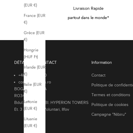
(EUR €)
Livraison Rapide
France (EUR
partout dans le monde*
€)
Grèce (EUR
€)
Hongrie
(HUF Ft)
DÉTAILS DE CONTACT
Information
Irlande (EUR
€)
+40768669580
Contact
contact@bogas.ro
Italie (EUR
Politique de confidentia
BOGAS SHOP SA
€)
Termes et conditions
RO34142212
Lettonie
Bdul. Pipera 1/Vi Bl. HYPERION TOWERS
Politique de cookies
(EUR €)
Et. 3 Ap. BIR. 3, Voluntari, Ilfov
Campagne "Nibiru"
Lituanie
(EUR €)