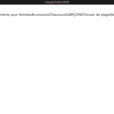
COLLECTION D'ÉTÉ
ements pour femmes
Accessoire
Chaussure
GARÇONS
Tenues de plage
Sk