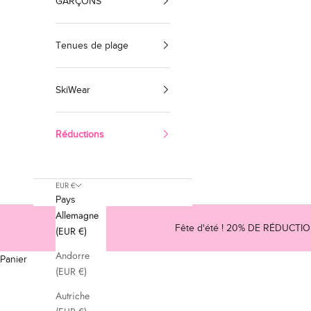
GARÇONS
Tenues de plage
SkiWear
Réductions
EUR €
Pays
Allemagne
Fête d'été ! 20% DE RÉDUCTI
(EUR €)
Andorre
Panier
(EUR €)
Autriche