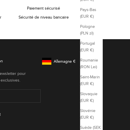
Paiement sécurisé
Pays-Bas
(EUR €)
r
Sécurité de niveau bancaire
Pologne
(PLN zł)
Portugal
(EUR €)
Roumanie
Allemagne
€
on
Bouton De Géolocalisation: Allemagne, €
(RON Lei)
newsletter pour
Saint-Marin
 exclusives.
(EUR €)
Slovaquie
(EUR €)
Slovénie
E
(EUR €)
Suède (SEK