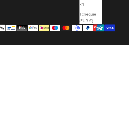
kr)
Tchéquie
(EUR €)