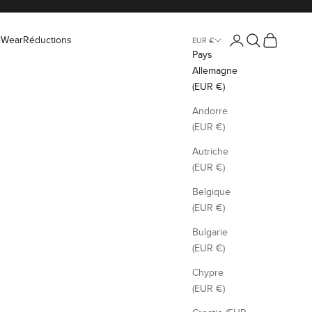
Connexion
Recherche
Panier
iWear
Réductions
EUR €
Pays
Allemagne
(EUR €)
Andorre
(EUR €)
Autriche
(EUR €)
Belgique
(EUR €)
Bulgarie
(EUR €)
Chypre
(EUR €)