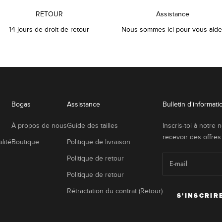
RETOUR
Assistance
14 jours de droit de retour
Nous sommes ici pour vous aide
Bogas
Assistance
Bulletin d'informati
À propos de nous
Guide des tailles
Inscris-toi à notre 
recevoir des offres
lité
Boutique
Politique de livraison
Politique de retour
Politique de retour
Rétractation du contrat (Retour)
S'INSCRIR