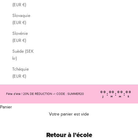
(EUR €)
Slovaquie
(EUR €)
Slovénie
(EUR €)
Suède (SEK
kr)
Tchéquie
(EUR €)
00
00
00
00
:
:
:
Fête d'été ! 20% DE RÉDUCTION -> CODE : SUMMER20
J
H
M
S
Panier
Votre panier est vide
Retour à l'école