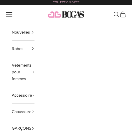
COLLECTION D'ÉTÉ
Passer au contenu
bogas com international
Menu
Recherch
Panier
Nouvelles
Robes
Vêtements
pour
femmes
Accessoire
Chaussure
GARÇONS